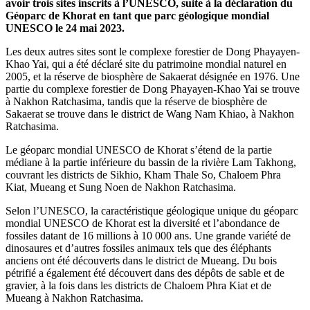
avoir trois sites inscrits à l’UNESCO, suite à la déclaration du
Géoparc de Khorat en tant que parc géologique mondial
UNESCO le 24 mai 2023.
Les deux autres sites sont le complexe forestier de Dong Phayayen-
Khao Yai, qui a été déclaré site du patrimoine mondial naturel en
2005, et la réserve de biosphère de Sakaerat désignée en 1976. Une
partie du complexe forestier de Dong Phayayen-Khao Yai se trouve
à Nakhon Ratchasima, tandis que la réserve de biosphère de
Sakaerat se trouve dans le district de Wang Nam Khiao, à Nakhon
Ratchasima.
Le géoparc mondial UNESCO de Khorat s’étend de la partie
médiane à la partie inférieure du bassin de la rivière Lam Takhong,
couvrant les districts de Sikhio, Kham Thale So, Chaloem Phra
Kiat, Mueang et Sung Noen de Nakhon Ratchasima.
Selon l’UNESCO, la caractéristique géologique unique du géoparc
mondial UNESCO de Khorat est la diversité et l’abondance de
fossiles datant de 16 millions à 10 000 ans. Une grande variété de
dinosaures et d’autres fossiles animaux tels que des éléphants
anciens ont été découverts dans le district de Mueang. Du bois
pétrifié a également été découvert dans des dépôts de sable et de
gravier, à la fois dans les districts de Chaloem Phra Kiat et de
Mueang à Nakhon Ratchasima.