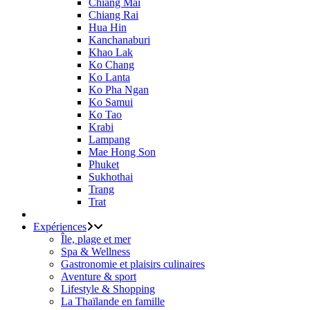
Chiang Mai
Chiang Rai
Hua Hin
Kanchanaburi
Khao Lak
Ko Chang
Ko Lanta
Ko Pha Ngan
Ko Samui
Ko Tao
Krabi
Lampang
Mae Hong Son
Phuket
Sukhothai
Trang
Trat
Expériences
Île, plage et mer
Spa & Wellness
Gastronomie et plaisirs culinaires
Aventure & sport
Lifestyle & Shopping
La Thaïlande en famille