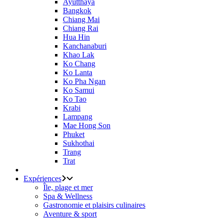
Ayutthaya
Bangkok
Chiang Mai
Chiang Rai
Hua Hin
Kanchanaburi
Khao Lak
Ko Chang
Ko Lanta
Ko Pha Ngan
Ko Samui
Ko Tao
Krabi
Lampang
Mae Hong Son
Phuket
Sukhothai
Trang
Trat
Expériences
Île, plage et mer
Spa & Wellness
Gastronomie et plaisirs culinaires
Aventure & sport