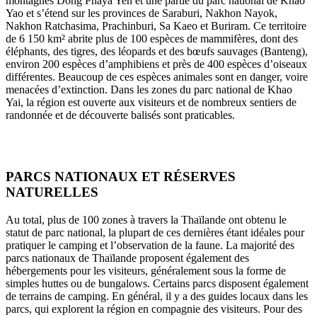
montagnes Dong Phaya Yen et une partie du parc national de Khao
Yao et s’étend sur les provinces de Saraburi, Nakhon Nayok,
Nakhon Ratchasima, Prachinburi, Sa Kaeo et Buriram. Ce territoire
de 6 150 km² abrite plus de 100 espèces de mammifères, dont des
éléphants, des tigres, des léopards et des bœufs sauvages (Banteng),
environ 200 espèces d’amphibiens et près de 400 espèces d’oiseaux
différentes. Beaucoup de ces espèces animales sont en danger, voire
menacées d’extinction. Dans les zones du parc national de Khao
Yai, la région est ouverte aux visiteurs et de nombreux sentiers de
randonnée et de découverte balisés sont praticables.
PARCS NATIONAUX ET RÉSERVES
NATURELLES
Au total, plus de 100 zones à travers la Thaïlande ont obtenu le
statut de parc national, la plupart de ces dernières étant idéales pour
pratiquer le camping et l’observation de la faune. La majorité des
parcs nationaux de Thaïlande proposent également des
hébergements pour les visiteurs, généralement sous la forme de
simples huttes ou de bungalows. Certains parcs disposent également
de terrains de camping. En général, il y a des guides locaux dans les
parcs, qui explorent la région en compagnie des visiteurs. Pour des