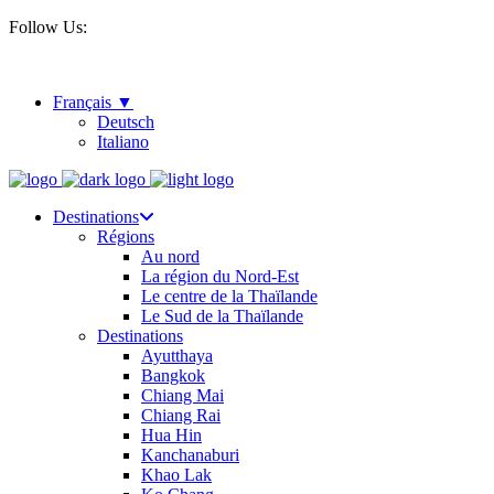
Follow Us:
Français
Deutsch
Italiano
Destinations
Régions
Au nord
La région du Nord-Est
Le centre de la Thaïlande
Le Sud de la Thaïlande
Destinations
Ayutthaya
Bangkok
Chiang Mai
Chiang Rai
Hua Hin
Kanchanaburi
Khao Lak