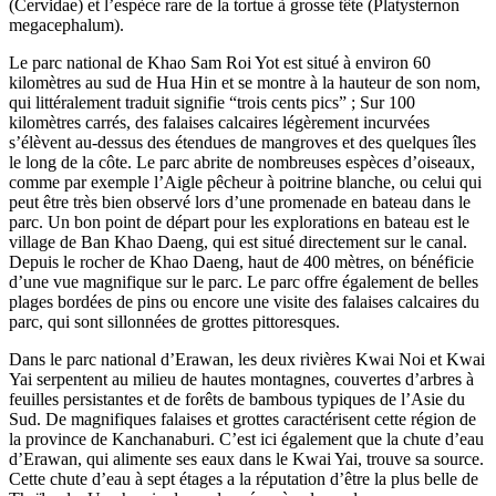
(Cervidae) et l’espèce rare de la tortue à grosse tête (Platysternon
megacephalum).
Le parc national de Khao Sam Roi Yot est situé à environ 60
kilomètres au sud de Hua Hin et se montre à la hauteur de son nom,
qui littéralement traduit signifie “trois cents pics” ; Sur 100
kilomètres carrés, des falaises calcaires légèrement incurvées
s’élèvent au-dessus des étendues de mangroves et des quelques îles
le long de la côte. Le parc abrite de nombreuses espèces d’oiseaux,
comme par exemple l’Aigle pêcheur à poitrine blanche, ou celui qui
peut être très bien observé lors d’une promenade en bateau dans le
parc. Un bon point de départ pour les explorations en bateau est le
village de Ban Khao Daeng, qui est situé directement sur le canal.
Depuis le rocher de Khao Daeng, haut de 400 mètres, on bénéficie
d’une vue magnifique sur le parc. Le parc offre également de belles
plages bordées de pins ou encore une visite des falaises calcaires du
parc, qui sont sillonnées de grottes pittoresques.
Dans le parc national d’Erawan, les deux rivières Kwai Noi et Kwai
Yai serpentent au milieu de hautes montagnes, couvertes d’arbres à
feuilles persistantes et de forêts de bambous typiques de l’Asie du
Sud. De magnifiques falaises et grottes caractérisent cette région de
la province de Kanchanaburi. C’est ici également que la chute d’eau
d’Erawan, qui alimente ses eaux dans le Kwai Yai, trouve sa source.
Cette chute d’eau à sept étages a la réputation d’être la plus belle de