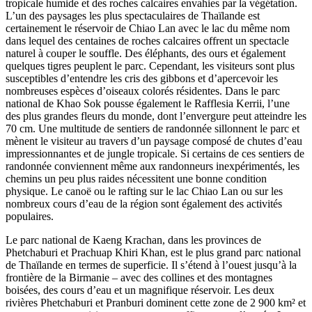
tropicale humide et des roches calcaires envahies par la végétation.
L’un des paysages les plus spectaculaires de Thaïlande est
certainement le réservoir de Chiao Lan avec le lac du même nom
dans lequel des centaines de roches calcaires offrent un spectacle
naturel à couper le souffle. Des éléphants, des ours et également
quelques tigres peuplent le parc. Cependant, les visiteurs sont plus
susceptibles d’entendre les cris des gibbons et d’apercevoir les
nombreuses espèces d’oiseaux colorés résidentes. Dans le parc
national de Khao Sok pousse également le Rafflesia Kerrii, l’une
des plus grandes fleurs du monde, dont l’envergure peut atteindre les
70 cm. Une multitude de sentiers de randonnée sillonnent le parc et
mènent le visiteur au travers d’un paysage composé de chutes d’eau
impressionnantes et de jungle tropicale. Si certains de ces sentiers de
randonnée conviennent même aux randonneurs inexpérimentés, les
chemins un peu plus raides nécessitent une bonne condition
physique. Le canoë ou le rafting sur le lac Chiao Lan ou sur les
nombreux cours d’eau de la région sont également des activités
populaires.
Le parc national de Kaeng Krachan, dans les provinces de
Phetchaburi et Prachuap Khiri Khan, est le plus grand parc national
de Thaïlande en termes de superficie. Il s’étend à l’ouest jusqu’à la
frontière de la Birmanie – avec des collines et des montagnes
boisées, des cours d’eau et un magnifique réservoir. Les deux
rivières Phetchaburi et Pranburi dominent cette zone de 2 900 km² et