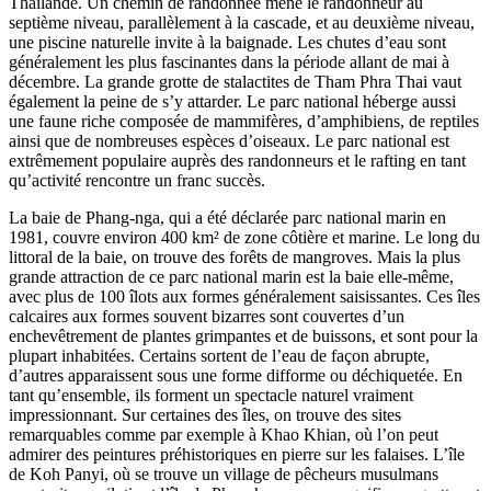
Thaïlande. Un chemin de randonnée mène le randonneur au
septième niveau, parallèlement à la cascade, et au deuxième niveau,
une piscine naturelle invite à la baignade. Les chutes d’eau sont
généralement les plus fascinantes dans la période allant de mai à
décembre. La grande grotte de stalactites de Tham Phra Thai vaut
également la peine de s’y attarder. Le parc national héberge aussi
une faune riche composée de mammifères, d’amphibiens, de reptiles
ainsi que de nombreuses espèces d’oiseaux. Le parc national est
extrêmement populaire auprès des randonneurs et le rafting en tant
qu’activité rencontre un franc succès.
La baie de Phang-nga, qui a été déclarée parc national marin en
1981, couvre environ 400 km² de zone côtière et marine. Le long du
littoral de la baie, on trouve des forêts de mangroves. Mais la plus
grande attraction de ce parc national marin est la baie elle-même,
avec plus de 100 îlots aux formes généralement saisissantes. Ces îles
calcaires aux formes souvent bizarres sont couvertes d’un
enchevêtrement de plantes grimpantes et de buissons, et sont pour la
plupart inhabitées. Certains sortent de l’eau de façon abrupte,
d’autres apparaissent sous une forme difforme ou déchiquetée. En
tant qu’ensemble, ils forment un spectacle naturel vraiment
impressionnant. Sur certaines des îles, on trouve des sites
remarquables comme par exemple à Khao Khian, où l’on peut
admirer des peintures préhistoriques en pierre sur les falaises. L’île
de Koh Panyi, où se trouve un village de pêcheurs musulmans