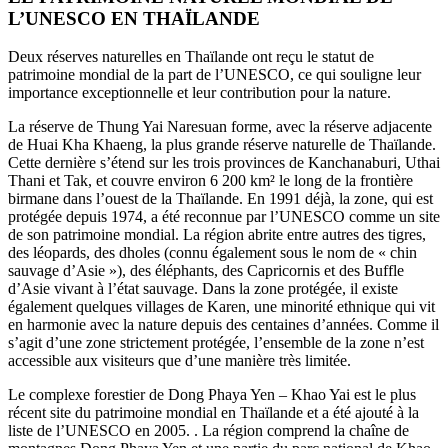
L’UNESCO EN THAÏLANDE
Deux réserves naturelles en Thaïlande ont reçu le statut de
patrimoine mondial de la part de l’UNESCO, ce qui souligne leur
importance exceptionnelle et leur contribution pour la nature.
La réserve de Thung Yai Naresuan forme, avec la réserve adjacente
de Huai Kha Khaeng, la plus grande réserve naturelle de Thaïlande.
Cette dernière s’étend sur les trois provinces de Kanchanaburi, Uthai
Thani et Tak, et couvre environ 6 200 km² le long de la frontière
birmane dans l’ouest de la Thaïlande. En 1991 déjà, la zone, qui est
protégée depuis 1974, a été reconnue par l’UNESCO comme un site
de son patrimoine mondial. La région abrite entre autres des tigres,
des léopards, des dholes (connu également sous le nom de « chin
sauvage d’Asie »), des éléphants, des Capricornis et des Buffle
d’Asie vivant à l’état sauvage. Dans la zone protégée, il existe
également quelques villages de Karen, une minorité ethnique qui vit
en harmonie avec la nature depuis des centaines d’années. Comme il
s’agit d’une zone strictement protégée, l’ensemble de la zone n’est
accessible aux visiteurs que d’une manière très limitée.
Le complexe forestier de Dong Phaya Yen – Khao Yai est le plus
récent site du patrimoine mondial en Thaïlande et a été ajouté à la
liste de l’UNESCO en 2005. . La région comprend la chaîne de