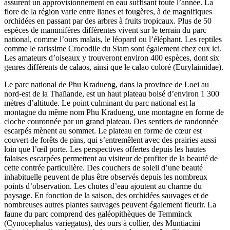
assurent un approvisionnement en eau suffisant toute l’année. La
flore de la région varie entre lianes et fougères, à de magnifiques
orchidées en passant par des arbres à fruits tropicaux. Plus de 50
espèces de mammifères différentes vivent sur le terrain du parc
national, comme l’ours malais, le léopard ou l’éléphant. Les reptiles
comme le rarissime Crocodile du Siam sont également chez eux ici.
Les amateurs d’oiseaux y trouveront environ 400 espèces, dont six
genres différents de calaos, ainsi que le calao coloré (Eurylaimidae).
Le parc national de Phu Kradueng, dans la province de Loei au
nord-est de la Thaïlande, est un haut plateau boisé d’environ 1 300
mètres d’altitude. Le point culminant du parc national est la
montagne du même nom Phu Kradueng, une montagne en forme de
cloche couronnée par un grand plateau. Des sentiers de randonnée
escarpés mènent au sommet. Le plateau en forme de cœur est
couvert de forêts de pins, qui s’entremêlent avec des prairies aussi
loin que l’œil porte. Les perspectives offertes depuis les hautes
falaises escarpées permettent au visiteur de profiter de la beauté de
cette contrée particulière. Des couchers de soleil d’une beauté
inhabituelle peuvent de plus être observés depuis les nombreux
points d’observation. Les chutes d’eau ajoutent au charme du
paysage. En fonction de la saison, des orchidées sauvages et de
nombreuses autres plantes sauvages peuvent également fleurir. La
faune du parc comprend des galéopithèques de Temminck
(Cynocephalus variegatus), des ours à collier, des Muntiacini