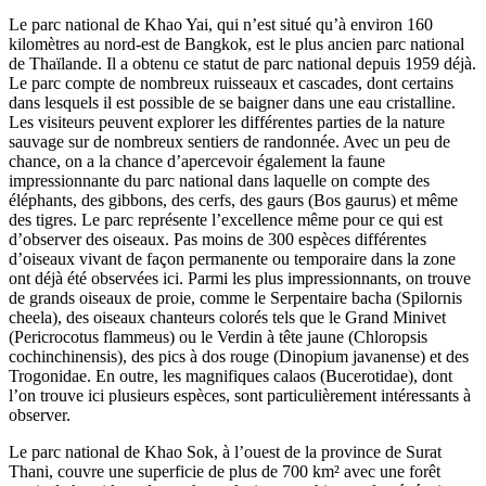
Le parc national de Khao Yai, qui n’est situé qu’à environ 160
kilomètres au nord-est de Bangkok, est le plus ancien parc national
de Thaïlande. Il a obtenu ce statut de parc national depuis 1959 déjà.
Le parc compte de nombreux ruisseaux et cascades, dont certains
dans lesquels il est possible de se baigner dans une eau cristalline.
Les visiteurs peuvent explorer les différentes parties de la nature
sauvage sur de nombreux sentiers de randonnée. Avec un peu de
chance, on a la chance d’apercevoir également la faune
impressionnante du parc national dans laquelle on compte des
éléphants, des gibbons, des cerfs, des gaurs (Bos gaurus) et même
des tigres. Le parc représente l’excellence même pour ce qui est
d’observer des oiseaux. Pas moins de 300 espèces différentes
d’oiseaux vivant de façon permanente ou temporaire dans la zone
ont déjà été observées ici. Parmi les plus impressionnants, on trouve
de grands oiseaux de proie, comme le Serpentaire bacha (Spilornis
cheela), des oiseaux chanteurs colorés tels que le Grand Minivet
(Pericrocotus flammeus) ou le Verdin à tête jaune (Chloropsis
cochinchinensis), des pics à dos rouge (Dinopium javanense) et des
Trogonidae. En outre, les magnifiques calaos (Bucerotidae), dont
l’on trouve ici plusieurs espèces, sont particulièrement intéressants à
observer.
Le parc national de Khao Sok, à l’ouest de la province de Surat
Thani, couvre une superficie de plus de 700 km² avec une forêt