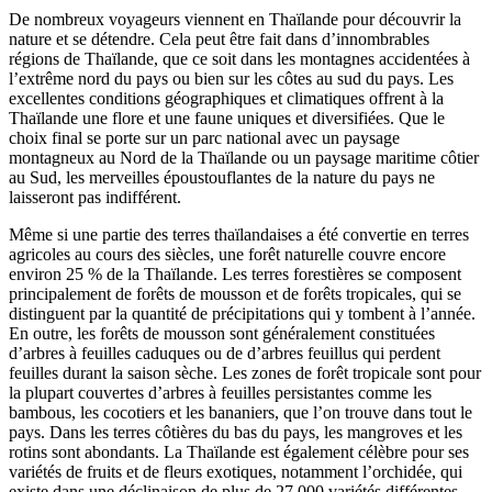
De nombreux voyageurs viennent en Thaïlande pour découvrir la
nature et se détendre. Cela peut être fait dans d’innombrables
régions de Thaïlande, que ce soit dans les montagnes accidentées à
l’extrême nord du pays ou bien sur les côtes au sud du pays. Les
excellentes conditions géographiques et climatiques offrent à la
Thaïlande une flore et une faune uniques et diversifiées. Que le
choix final se porte sur un parc national avec un paysage
montagneux au Nord de la Thaïlande ou un paysage maritime côtier
au Sud, les merveilles époustouflantes de la nature du pays ne
laisseront pas indifférent.
Même si une partie des terres thaïlandaises a été convertie en terres
agricoles au cours des siècles, une forêt naturelle couvre encore
environ 25 % de la Thaïlande. Les terres forestières se composent
principalement de forêts de mousson et de forêts tropicales, qui se
distinguent par la quantité de précipitations qui y tombent à l’année.
En outre, les forêts de mousson sont généralement constituées
d’arbres à feuilles caduques ou de d’arbres feuillus qui perdent
feuilles durant la saison sèche. Les zones de forêt tropicale sont pour
la plupart couvertes d’arbres à feuilles persistantes comme les
bambous, les cocotiers et les bananiers, que l’on trouve dans tout le
pays. Dans les terres côtières du bas du pays, les mangroves et les
rotins sont abondants. La Thaïlande est également célèbre pour ses
variétés de fruits et de fleurs exotiques, notamment l’orchidée, qui
existe dans une déclinaison de plus de 27 000 variétés différentes.