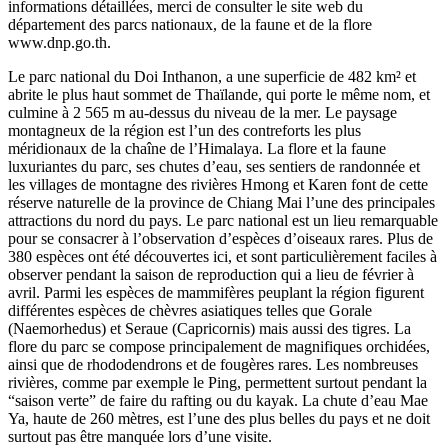
informations détaillées, merci de consulter le site web du
département des parcs nationaux, de la faune et de la flore
www.dnp.go.th.
Le parc national du Doi Inthanon, a une superficie de 482 km² et
abrite le plus haut sommet de Thaïlande, qui porte le même nom, et
culmine à 2 565 m au-dessus du niveau de la mer. Le paysage
montagneux de la région est l’un des contreforts les plus
méridionaux de la chaîne de l’Himalaya. La flore et la faune
luxuriantes du parc, ses chutes d’eau, ses sentiers de randonnée et
les villages de montagne des rivières Hmong et Karen font de cette
réserve naturelle de la province de Chiang Mai l’une des principales
attractions du nord du pays. Le parc national est un lieu remarquable
pour se consacrer à l’observation d’espèces d’oiseaux rares. Plus de
380 espèces ont été découvertes ici, et sont particulièrement faciles à
observer pendant la saison de reproduction qui a lieu de février à
avril. Parmi les espèces de mammifères peuplant la région figurent
différentes espèces de chèvres asiatiques telles que Gorale
(Naemorhedus) et Seraue (Capricornis) mais aussi des tigres. La
flore du parc se compose principalement de magnifiques orchidées,
ainsi que de rhododendrons et de fougères rares. Les nombreuses
rivières, comme par exemple le Ping, permettent surtout pendant la
“saison verte” de faire du rafting ou du kayak. La chute d’eau Mae
Ya, haute de 260 mètres, est l’une des plus belles du pays et ne doit
surtout pas être manquée lors d’une visite.