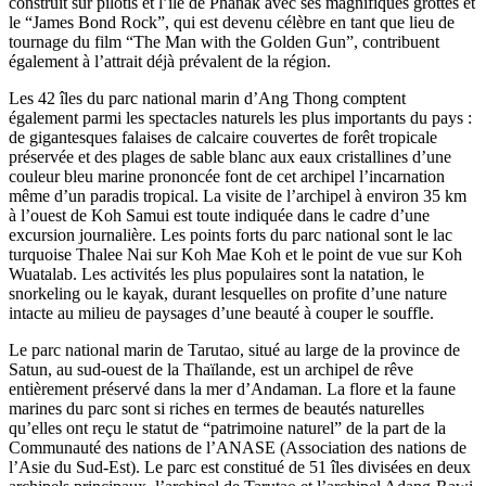
construit sur pilotis et l’île de Phanak avec ses magnifiques grottes et
le “James Bond Rock”, qui est devenu célèbre en tant que lieu de
tournage du film “The Man with the Golden Gun”, contribuent
également à l’attrait déjà prévalent de la région.
Les 42 îles du parc national marin d’Ang Thong comptent
également parmi les spectacles naturels les plus importants du pays :
de gigantesques falaises de calcaire couvertes de forêt tropicale
préservée et des plages de sable blanc aux eaux cristallines d’une
couleur bleu marine prononcée font de cet archipel l’incarnation
même d’un paradis tropical. La visite de l’archipel à environ 35 km
à l’ouest de Koh Samui est toute indiquée dans le cadre d’une
excursion journalière. Les points forts du parc national sont le lac
turquoise Thalee Nai sur Koh Mae Koh et le point de vue sur Koh
Wuatalab. Les activités les plus populaires sont la natation, le
snorkeling ou le kayak, durant lesquelles on profite d’une nature
intacte au milieu de paysages d’une beauté à couper le souffle.
Le parc national marin de Tarutao, situé au large de la province de
Satun, au sud-ouest de la Thaïlande, est un archipel de rêve
entièrement préservé dans la mer d’Andaman. La flore et la faune
marines du parc sont si riches en termes de beautés naturelles
qu’elles ont reçu le statut de “patrimoine naturel” de la part de la
Communauté des nations de l’ANASE (Association des nations de
l’Asie du Sud-Est). Le parc est constitué de 51 îles divisées en deux