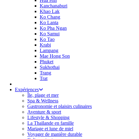
Hua Hin
Kanchanaburi
Khao Lak
Ko Chang
Ko Lanta
Ko Pha Ngan
Ko Samui
Ko Tao
Krabi
Lampang
Mae Hong Son
Phuket
Sukhothai
Trang
Trat
Expériences
Île, plage et mer
Spa & Wellness
Gastronomie et plaisirs culinaires
Aventure & sport
Lifestyle & Shopping
La Thaïlande en famille
Mariage et lune de miel
Voyager de manière durable