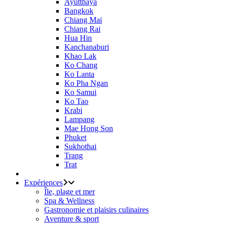
Ayutthaya
Bangkok
Chiang Mai
Chiang Rai
Hua Hin
Kanchanaburi
Khao Lak
Ko Chang
Ko Lanta
Ko Pha Ngan
Ko Samui
Ko Tao
Krabi
Lampang
Mae Hong Son
Phuket
Sukhothai
Trang
Trat
Expériences
Île, plage et mer
Spa & Wellness
Gastronomie et plaisirs culinaires
Aventure & sport