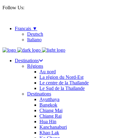
Follow Us:
Français
Deutsch
Italiano
Destinations
Régions
Au nord
La région du Nord-Est
Le centre de la Thaïlande
Le Sud de la Thaïlande
Destinations
Ayutthaya
Bangkok
Chiang Mai
Chiang Rai
Hua Hin
Kanchanaburi
Khao Lak