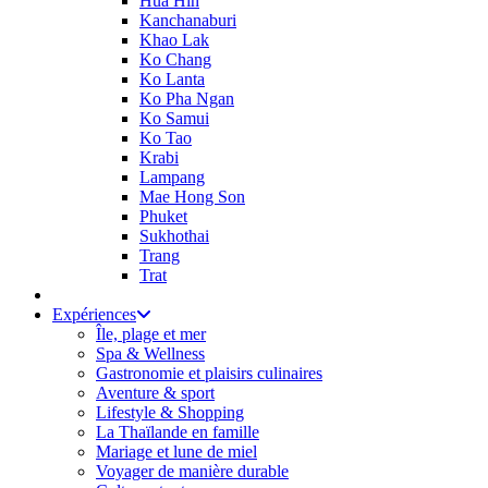
Hua Hin
Kanchanaburi
Khao Lak
Ko Chang
Ko Lanta
Ko Pha Ngan
Ko Samui
Ko Tao
Krabi
Lampang
Mae Hong Son
Phuket
Sukhothai
Trang
Trat
Expériences
Île, plage et mer
Spa & Wellness
Gastronomie et plaisirs culinaires
Aventure & sport
Lifestyle & Shopping
La Thaïlande en famille
Mariage et lune de miel
Voyager de manière durable