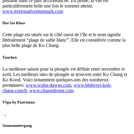
possible dans ce parc accrobranche. En prime, la vue est
particulièrement belle une fois le sommet atteint.
www.treetopadventurepark.com
Hat Sai Khao
Cette plage est située sur le côté ouest de l’île et le nom signifie
littéralement “plage de sable blanc”. Elle est considérée comme la
plus belle plage de Ko Chang.
Tauchen
La meilleure saison pour la plongée est définie entre novembre et
avril. Les meilleurs sites de plongée se trouvent entre Ko Chang et
Ko Kood. Voici notamment quelques-uns des nombreux
prestataires:
www.scuba-dawgs.com
,
www.bbdivers-koh-
chang.com/fr
,
www.changdiving.com
VSpa by Panviman
.
.
Sonnenuntergang