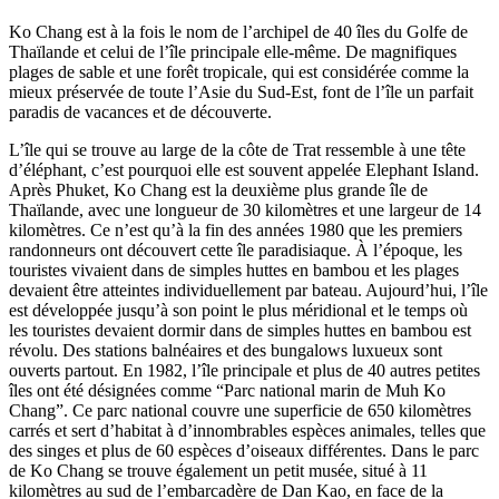
Ko Chang est à la fois le nom de l’archipel de 40 îles du Golfe de
Thaïlande et celui de l’île principale elle-même. De magnifiques
plages de sable et une forêt tropicale, qui est considérée comme la
mieux préservée de toute l’Asie du Sud-Est, font de l’île un parfait
paradis de vacances et de découverte.
L’île qui se trouve au large de la côte de Trat ressemble à une tête
d’éléphant, c’est pourquoi elle est souvent appelée Elephant Island.
Après Phuket, Ko Chang est la deuxième plus grande île de
Thaïlande, avec une longueur de 30 kilomètres et une largeur de 14
kilomètres. Ce n’est qu’à la fin des années 1980 que les premiers
randonneurs ont découvert cette île paradisiaque. À l’époque, les
touristes vivaient dans de simples huttes en bambou et les plages
devaient être atteintes individuellement par bateau. Aujourd’hui, l’île
est développée jusqu’à son point le plus méridional et le temps où
les touristes devaient dormir dans de simples huttes en bambou est
révolu. Des stations balnéaires et des bungalows luxueux sont
ouverts partout. En 1982, l’île principale et plus de 40 autres petites
îles ont été désignées comme “Parc national marin de Muh Ko
Chang”. Ce parc national couvre une superficie de 650 kilomètres
carrés et sert d’habitat à d’innombrables espèces animales, telles que
des singes et plus de 60 espèces d’oiseaux différentes. Dans le parc
de Ko Chang se trouve également un petit musée, situé à 11
kilomètres au sud de l’embarcadère de Dan Kao, en face de la