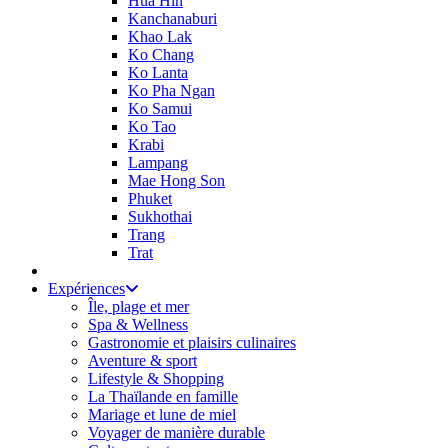
Hua Hin
Kanchanaburi
Khao Lak
Ko Chang
Ko Lanta
Ko Pha Ngan
Ko Samui
Ko Tao
Krabi
Lampang
Mae Hong Son
Phuket
Sukhothai
Trang
Trat
Expériences
Île, plage et mer
Spa & Wellness
Gastronomie et plaisirs culinaires
Aventure & sport
Lifestyle & Shopping
La Thaïlande en famille
Mariage et lune de miel
Voyager de manière durable