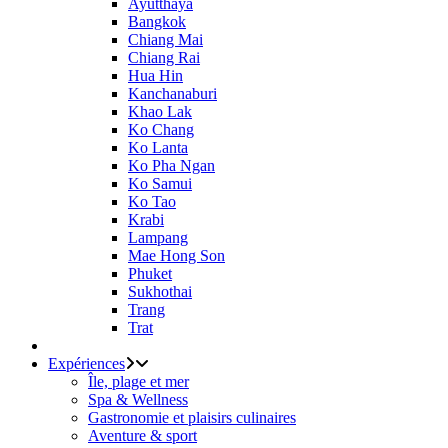
Ayutthaya
Bangkok
Chiang Mai
Chiang Rai
Hua Hin
Kanchanaburi
Khao Lak
Ko Chang
Ko Lanta
Ko Pha Ngan
Ko Samui
Ko Tao
Krabi
Lampang
Mae Hong Son
Phuket
Sukhothai
Trang
Trat
Expériences
Île, plage et mer
Spa & Wellness
Gastronomie et plaisirs culinaires
Aventure & sport