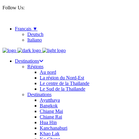
Follow Us:
Français
Deutsch
Italiano
Destinations
Régions
Au nord
La région du Nord-Est
Le centre de la Thaïlande
Le Sud de la Thaïlande
Destinations
Ayutthaya
Bangkok
Chiang Mai
Chiang Rai
Hua Hin
Kanchanaburi
Khao Lak