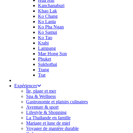
Hua Hin
Kanchanaburi
Khao Lak
Ko Chang
Ko Lanta
Ko Pha Ngan
Ko Samui
Ko Tao
Krabi
Lampang
Mae Hong Son
Phuket
Sukhothai
Trang
Trat
Expériences
Île, plage et mer
Spa & Wellness
Gastronomie et plaisirs culinaires
Aventure & sport
Lifestyle & Shopping
La Thaïlande en famille
Mariage et lune de miel
Voyager de manière durable