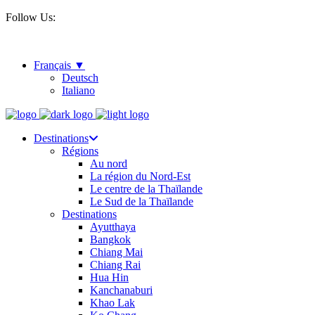
Follow Us:
Français
Deutsch
Italiano
Destinations
Régions
Au nord
La région du Nord-Est
Le centre de la Thaïlande
Le Sud de la Thaïlande
Destinations
Ayutthaya
Bangkok
Chiang Mai
Chiang Rai
Hua Hin
Kanchanaburi
Khao Lak