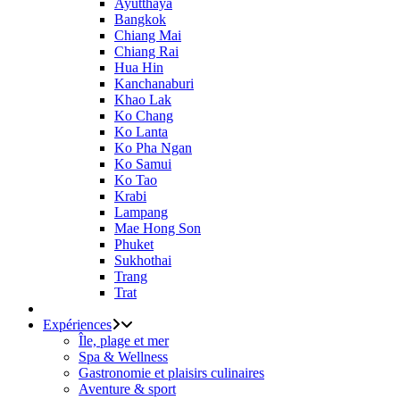
Ayutthaya
Bangkok
Chiang Mai
Chiang Rai
Hua Hin
Kanchanaburi
Khao Lak
Ko Chang
Ko Lanta
Ko Pha Ngan
Ko Samui
Ko Tao
Krabi
Lampang
Mae Hong Son
Phuket
Sukhothai
Trang
Trat
Expériences
Île, plage et mer
Spa & Wellness
Gastronomie et plaisirs culinaires
Aventure & sport