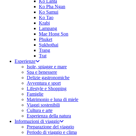
Ko Lanta
Ko Pha Ngan
Ko Samui
Ko Tao
Krabi
Lampang
Mae Hong Son
Phuket
Sukhothai
Trang
Trat
Esperienze
Isole, spiagge e mare
Spa e benessere
Delizie gastronomiche
Avventura e sport
Lifestyle e Shopping
Famiglie
Matrimonio e luna di miele
Viaggi sostenibili
Cultura e arte
Esperienza della natura
Informazioni di viaggio
Preparazione del viaggio
Periodo di viaggio e clima