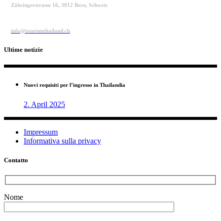
Zähringerstrasse 16, 3012 Bern, Schweiz
info@tourismthailand.ch
Ultime notizie
Nuovi requisiti per l’ingresso in Thailandia
2. April 2025
Impressum
Informativa sulla privacy
Contatto
Nome