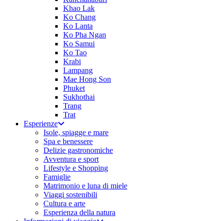
Khao Lak
Ko Chang
Ko Lanta
Ko Pha Ngan
Ko Samui
Ko Tao
Krabi
Lampang
Mae Hong Son
Phuket
Sukhothai
Trang
Trat
Esperienze
Isole, spiagge e mare
Spa e benessere
Delizie gastronomiche
Avventura e sport
Lifestyle e Shopping
Famiglie
Matrimonio e luna di miele
Viaggi sostenibili
Cultura e arte
Esperienza della natura