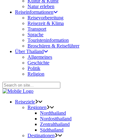
Kultur & Kunst
Natur erleben
Reiseinformationen
Reisevorbereitung
Reisezeit & Klima
Transport
Sprache
Touristeninformation
Broschüren & Reiseführer
Über Thailand
Allgemeines
Geschichte
Politik
Religion
Reiseziele
Regionen
Nordthailand
Nordostthailand
Zentralthailand
Südthailand
Destinationen