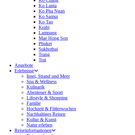
Ko Chang
Ko Lanta
Ko Pha Ngan
Ko Samui
Ko Tao
Krabi
Lampang
Mae Hong Son
Phuket
Sukhothai
Trang
Trat
Angebote
Erlebnisse
Insel, Strand und Meer
Spa & Wellness
Kulinarik
Abenteuer & Sport
Lifestyle & Shopping
Familie
Hochzeit & Flitterwochen
Nachhaltiges Reisen
Kultur & Kunst
Natur erleben
Reiseinformationen