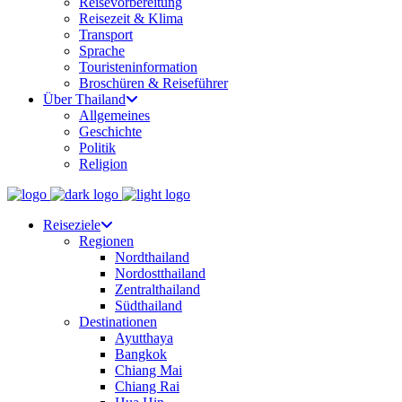
Reisevorbereitung
Reisezeit & Klima
Transport
Sprache
Touristeninformation
Broschüren & Reiseführer
Über Thailand
Allgemeines
Geschichte
Politik
Religion
Reiseziele
Regionen
Nordthailand
Nordostthailand
Zentralthailand
Südthailand
Destinationen
Ayutthaya
Bangkok
Chiang Mai
Chiang Rai