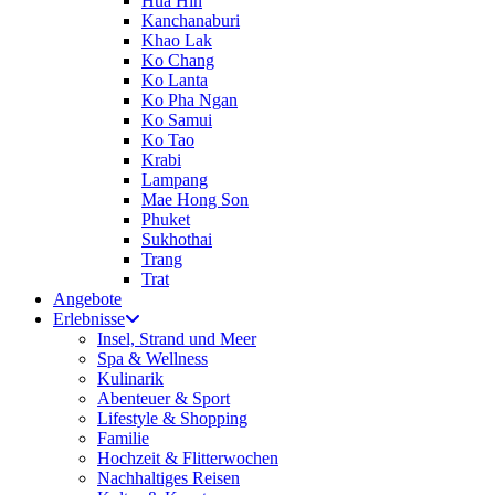
Hua Hin
Kanchanaburi
Khao Lak
Ko Chang
Ko Lanta
Ko Pha Ngan
Ko Samui
Ko Tao
Krabi
Lampang
Mae Hong Son
Phuket
Sukhothai
Trang
Trat
Angebote
Erlebnisse
Insel, Strand und Meer
Spa & Wellness
Kulinarik
Abenteuer & Sport
Lifestyle & Shopping
Familie
Hochzeit & Flitterwochen
Nachhaltiges Reisen