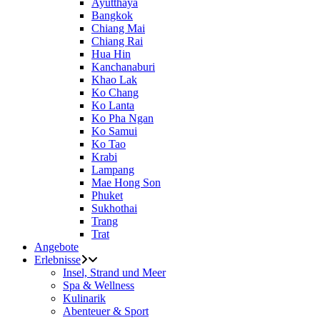
Ayutthaya
Bangkok
Chiang Mai
Chiang Rai
Hua Hin
Kanchanaburi
Khao Lak
Ko Chang
Ko Lanta
Ko Pha Ngan
Ko Samui
Ko Tao
Krabi
Lampang
Mae Hong Son
Phuket
Sukhothai
Trang
Trat
Angebote
Erlebnisse
Insel, Strand und Meer
Spa & Wellness
Kulinarik
Abenteuer & Sport