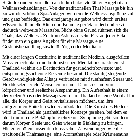
Strände sondern vor allem auch durch das vielfältige Angebot an
Wellnessbehandlungen. Von der traditionellen Thai Massage bis hin
zu wunderschönen Spa-Anlagen werden die Wellnessansprüche voll
und ganz befriedigt. Das einzigartige Angebot wird durch uraltes
Wissen, traditionelle Riten und Bräuche perfektioniert und setzt
dadurch weltweite Massstäbe. Nicht ohne Grund rühmen sich die
Thais, das Wellness- Zentrum Asiens zu sein: Fast an jeder Ecke
findet man ein gutes Angebot für eine Massage, eine
Gesichtsbehandlung sowie für Yoga oder Meditation.
Mit einer langen Geschichte in traditioneller Medizin, ausgefeilten
Massagetechniken und buddhistischen Meditationspraktiken ist
Thailand weithin als Destination für gesundheitsbewusste und
entspannungssuchende Reisende bekannt. Die ständig steigende
Geschwindigkeit des Alltags verbunden mit dauerhaftem Stress und
Hektik setzen viele Menschen in einen Dauerzustand von
körperlicher und seelischer Anspannung. Ein Aufenthalt in einem
der vielen Spas oder Massagezentren in Thailand ist eine Wohltat für
alle, die Körper und Geist revitalisieren möchten, um ihre
aufgezehrten Batterien wieder aufzuladen. Die Kunst des Heilens
wird in Thailand als ganzheitliches Konzept gesehen, bei dem es
nicht nur um die Bekämpfung einzelner Symptome geht, sondern
darum Körper, Seele und Geist wieder in Einklang zu bringen.
Hierzu gehören ausser den klassischen Anwendungen wie die
traditionelle Thaimassage, eine Aromatherapie oder Kräutersauna