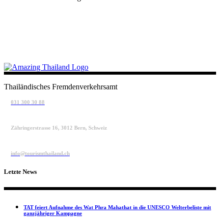
Thailändisches Fremdenverkehrsamt
031 300 30 88
Zähringerstrasse 16, 3012 Bern, Schweiz
info@tourismthailand.ch
Letzte News
TAT feiert Aufnahme des Wat Phra Mahathat in die UNESCO Welterbeliste mit
ganzjähriger Kampagne