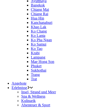
Ayutthaya
Bangkok
Chiang Mai
Chiang Rai
Hua Hin
Kanchanaburi
Khao Lak
Ko Chang
Ko Lanta
Ko Pha Ngan
Ko Samui
Ko Tao
Krabi
Lampang
Mae Hong Son
Phuket
Sukhothai
Trang
Trat
Angebote
Erlebnisse
Insel, Strand und Meer
Spa & Wellness
Kulinarik
Abenteuer & Sport