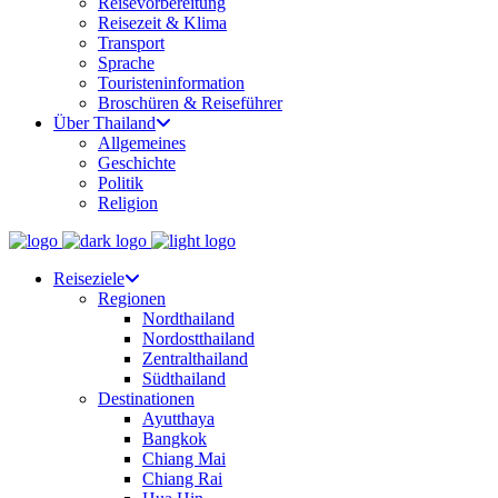
Reisevorbereitung
Reisezeit & Klima
Transport
Sprache
Touristeninformation
Broschüren & Reiseführer
Über Thailand
Allgemeines
Geschichte
Politik
Religion
Reiseziele
Regionen
Nordthailand
Nordostthailand
Zentralthailand
Südthailand
Destinationen
Ayutthaya
Bangkok
Chiang Mai
Chiang Rai