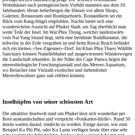
Wohnhäuser nach portugiesischem Vorbild stammen aus dem 19.
Jahrhundert. Heute beherbergen die Häuser vor allem Shops,
Galerien, Restaurants und Boutiquehotels. Romantikern sei ein
Blick vom Rang-Hügel empfohlen. Nachts bietet sich eine
wunderschöne Aussicht auf Phuket Stadt, am Tag überblickt man
weite Teile der Insel. Im Wat Phra Thong, welcher landeinwärts
vom Nai Yang Strand liegt, steht eine berühmte Buddhastatue, die
teilweise in der Erde vergraben ist und beim Rawai Beach befindet
sich ein kleines «See-Zigeuner»-Dorf. Im Khao Phra Thaeo Wildlife
Sanctuary können Naturliebhaber auf ausgewiesenen Wanderwegen
die Landschaft erkunden. In der Nähe des Cape Panwa liegen die
meeresbiologische Forschungsanstalt und das Meeres-Aquarium,
wo Besucher eine Vielzahl exotischer und farbenfroher
Meeresbewohner ganz nah erleben können.
Inselhüpfen von seiner schönsten Art
Die attraktive Inselwelt rund um Phuket lässt sich wunderbar per
Boot auskundschaften und verspricht «Postkarten-Idylle». Rund 50
Inseln warten darauf, entdeckt zu werden. Einige davon, wie zum
Beispiel Ko Phi Phi, oder Ko Lanta verfügen heute über eine sehr