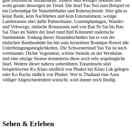
gute touristische Infrastruktur. Andere sind weniger bekannt und
wohl gerade deswegen im Trend. Die Insel Yao Noi zum Beispiel ist
ein Geheimtipp für Naturliebhaber und Ruhesuchende. Hier gibt es
keine Bank, kein Nachtleben und kein Entertainment, wenige
Landstrassen aber dafür Palmenhaine, Gummiplantagen, Wander-
und Velowege, einfache Restaurants und von Ban Pa Sai bis Ban
Sai Thao im Süden der Insel rund fünf Kilometer malerische
Sandstrände. Entlang dieses Strandabschnittes hat es von der
einfachen Bambushütte bis hin zum luxuriösen Boutique-Resort alle
Unterbringungsmöglichkeiten. Die Schwesterinsel Yao Yai ist noch
verträumter. Dichte Vegetation, schöne Strände an der Westküste
und eine einzige Strasse dominieren diese noch sehr ursprüngliche
Insel. Weitere dieser nahezu unberührten Trauminseln sind
beispielsweise Ko Khao nördlich von Phuket bei Khao Lak gelegen
oder Ko Racha südlich von Phuket. Wer in Thailand eine Aura
völliger Abgeschiedenheit wünscht, wird immer noch fündig.
Sehen & Erleben