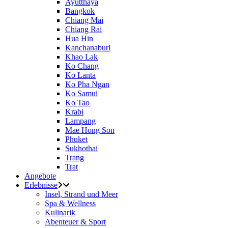
Ayutthaya
Bangkok
Chiang Mai
Chiang Rai
Hua Hin
Kanchanaburi
Khao Lak
Ko Chang
Ko Lanta
Ko Pha Ngan
Ko Samui
Ko Tao
Krabi
Lampang
Mae Hong Son
Phuket
Sukhothai
Trang
Trat
Angebote
Erlebnisse
Insel, Strand und Meer
Spa & Wellness
Kulinarik
Abenteuer & Sport