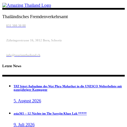
Thailändisches Fremdenverkehrsamt
031 300 30 88
Zähringerstrasse 16, 3012 Bern, Schweiz
info@tourismthailand.ch
Letzte News
TAT feiert Aufnahme des Wat Phra Mahathat in die UNESCO Welterbeliste mit
ganzjähriger Kampagne
5. August 2026
asia365 – 12 Nächte im The Sarojin Khao Lak *****
9. Juli 2026