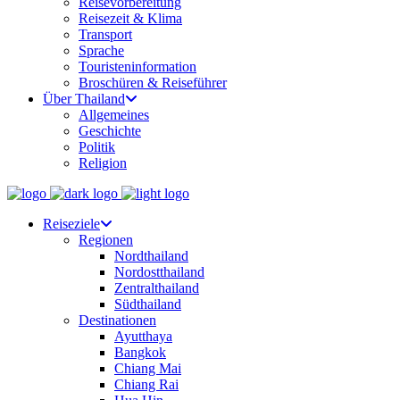
Reisevorbereitung
Reisezeit & Klima
Transport
Sprache
Touristeninformation
Broschüren & Reiseführer
Über Thailand
Allgemeines
Geschichte
Politik
Religion
Reiseziele
Regionen
Nordthailand
Nordostthailand
Zentralthailand
Südthailand
Destinationen
Ayutthaya
Bangkok
Chiang Mai
Chiang Rai