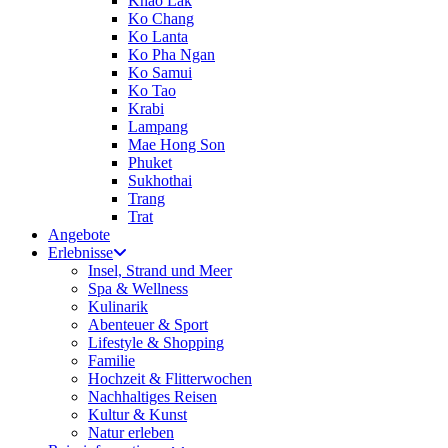
Khao Lak
Ko Chang
Ko Lanta
Ko Pha Ngan
Ko Samui
Ko Tao
Krabi
Lampang
Mae Hong Son
Phuket
Sukhothai
Trang
Trat
Angebote
Erlebnisse
Insel, Strand und Meer
Spa & Wellness
Kulinarik
Abenteuer & Sport
Lifestyle & Shopping
Familie
Hochzeit & Flitterwochen
Nachhaltiges Reisen
Kultur & Kunst
Natur erleben