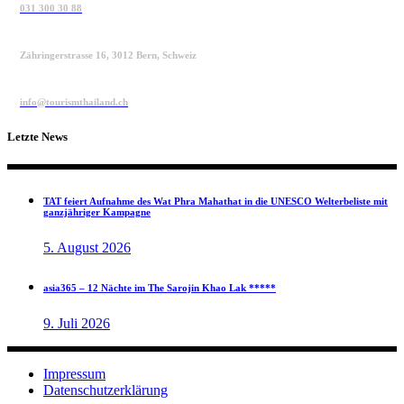
031 300 30 88
Zähringerstrasse 16, 3012 Bern, Schweiz
info@tourismthailand.ch
Letzte News
TAT feiert Aufnahme des Wat Phra Mahathat in die UNESCO Welterbeliste mit
ganzjähriger Kampagne
5. August 2026
asia365 – 12 Nächte im The Sarojin Khao Lak *****
9. Juli 2026
Impressum
Datenschutzerklärung