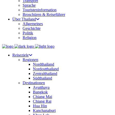
Transport
Sprache
Touristeninformation
Broschüren & Reiseführer
Über Thailand
Allgemeines
Geschichte
Politik
Religion
Reiseziele
Regionen
Nordthailand
Nordostthailand
Zentralthailand
Südthailand
Destinationen
Ayutthaya
Bangkok
Chiang Mai
Chiang Rai
Hua Hin
Kanchanaburi