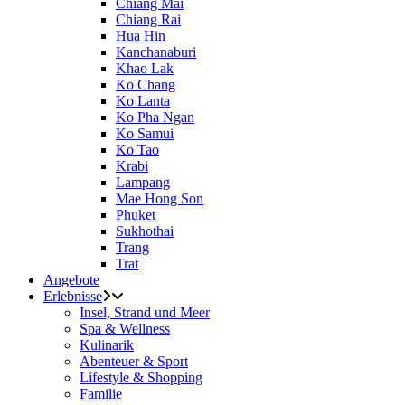
Chiang Mai
Chiang Rai
Hua Hin
Kanchanaburi
Khao Lak
Ko Chang
Ko Lanta
Ko Pha Ngan
Ko Samui
Ko Tao
Krabi
Lampang
Mae Hong Son
Phuket
Sukhothai
Trang
Trat
Angebote
Erlebnisse
Insel, Strand und Meer
Spa & Wellness
Kulinarik
Abenteuer & Sport
Lifestyle & Shopping
Familie