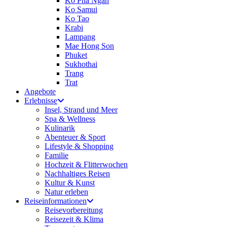
Ko Pha Ngan
Ko Samui
Ko Tao
Krabi
Lampang
Mae Hong Son
Phuket
Sukhothai
Trang
Trat
Angebote
Erlebnisse
Insel, Strand und Meer
Spa & Wellness
Kulinarik
Abenteuer & Sport
Lifestyle & Shopping
Familie
Hochzeit & Flitterwochen
Nachhaltiges Reisen
Kultur & Kunst
Natur erleben
Reiseinformationen
Reisevorbereitung
Reisezeit & Klima